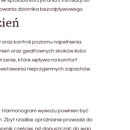
e sposobu korzystania z instalacji do
kowania zbiornika bezodpływowego.
zień
raz kontroli poziomu napełnienia.
łnień oraz gwałtownych skoków ilości
rzenie, które wpływa na komfort
 powstawania nieprzyjemnych zapachów.
o. Harmonogram wywozu powinien być
Zbyt rzadkie opróżnianie prowadzi do
iornik częściej, niż dopuszczać do jego