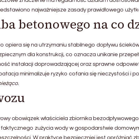
czowe znaczenie ma regularność działań i dostosowani
zedstawiono najważniejsze zasady prawidłowego użyt
mba betonowego na co d
piera się na utrzymaniu stabilnego dopływu ścieków o
zpiecznym dla konstrukcji, co oznacza unikanie przepe
ość instalacji doprowadzającej oraz sprawne odpowiet
atacja minimalizuje ryzyko cofania się nieczystości i
bieżąco.
wozu
wowy obowiązek właściciela zbiornika bezodpływoweg
 faktycznego zużycia wody w gospodarstwie domowym. 
ieszczelności. W praktyce bezpieczniej jest opróżniać zb