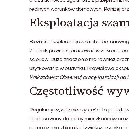
oraz zachować zgodność z przepisami. Klu
realnych warunków domowych. Poniżej pr
Eksploatacja sza
Bieżąca eksploatacja szamba betonowego o
Zbiornik powinien pracować w zakresie be
ścieków. Duże znaczenie ma również drożn
użytkowania w budynku. Prawidłowa eksplo
Wskazówka: Obserwuj pracę instalacji na 
Częstotliwość wy
Regularny wywóz nieczystości to podsta
dostosowany do liczby mieszkańców oraz
przeciążenia zbiornika i zwiększa ryzyko n