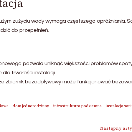
tacja
żym zużyciu wody wymaga częstszego opróżniania. Sam
dzić do przepełnień.
nowego pozwala uniknąć większości problemów spotyk
la trwałości instalacji.
 że zbiornik bezodpływowy może funkcjonować bezawaryj
iowe
dom jednorodzinny
infrastruktura podziemna
instalacja san
Następny art