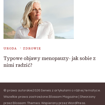
URODA
ZDROWIE
Typowe objawy menopauzy- jak sobie z
nimi radzić?
© prawa autorskie2026
Serwis z artykułami o różnej tematyce
.
Wszelkie prawa zastrzeżone.
Blossom Magazine | Stworzony
przez
Blossom Themes
.
Wspierany przez
WordPress
.