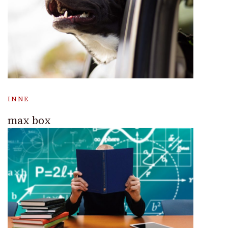
INNE
max box