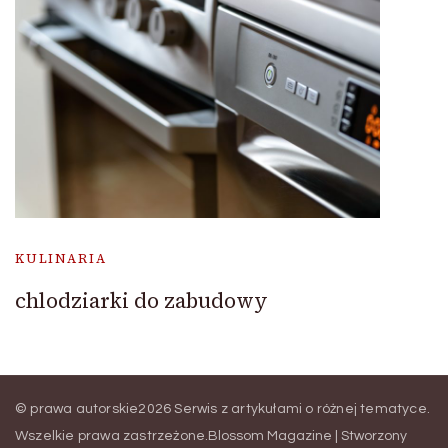
KULINARIA
chlodziarki do zabudowy
© prawa autorskie2026
Serwis z artykułami o różnej tematyce
.
Wszelkie prawa zastrzeżone.
Blossom Magazine | Stworzony